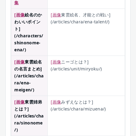
集
[画像
絵名のか
[画像
東雲絵名、才能との戦い]
わいいポイン
(/articles/chara/ena-talent/)
ト]
(/characters/
shinonome-
ena/)
[画像
東雲絵名
[画像
ニーゴとは？]
の名言まとめ]
(/articles/unit/miryoku/)
(/articles/cha
ra/ena-
meigen/)
[画像
東雲姉弟
[画像
みずえなとは？]
とは？]
(/articles/chara/mizuena/)
(/articles/cha
ra/sinonome
/)