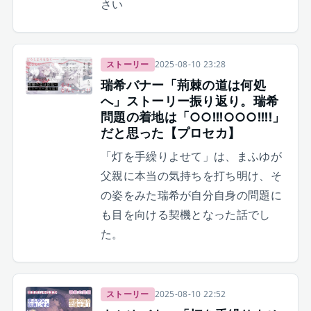
さい
ストーリー
2025-08-10 23:28
瑞希バナー「荊棘の道は何処
へ」ストーリー振り返り。瑞希
問題の着地は「○○!!!○○○!!!!」
だと思った【プロセカ】
「灯を手繰りよせて」は、まふゆが
父親に本当の気持ちを打ち明け、そ
の姿をみた瑞希が自分自身の問題に
も目を向ける契機となった話でし
た。
ストーリー
2025-08-10 22:52