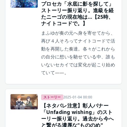
プロセカ「水底に影を探して」
ストーリー振り返り。進級を経
たニーゴの現在地は…【25時、
ナイトコードで。】
まふゆが奏の元へ身を寄せてから、
再び４人そろってナイトコードで活
動を再開した奏達。各々がこれから
の自分に想いを馳せている中、誰も
いないセカイでは変化が起こり始め
ていて——。
ストーリー
2025-01-04 00:00
【ネタバレ注意】彰人バナー
「Unfading wishing」のスト
ーリー振り返り。過去から今へ
と繋がる濃厚な"もののめ"