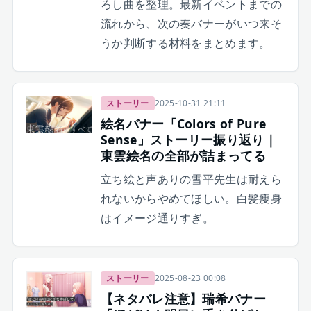
ろし曲を整理。最新イベントまでの
流れから、次の奏バナーがいつ来そ
うか判断する材料をまとめます。
ストーリー
2025-10-31 21:11
絵名バナー「Colors of Pure
Sense」ストーリー振り返り｜
東雲絵名の全部が詰まってる
立ち絵と声ありの雪平先生は耐えら
れないからやめてほしい。白髪痩身
はイメージ通りすぎ。
ストーリー
2025-08-23 00:08
【ネタバレ注意】瑞希バナー