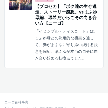
【プロセカ】「ボク達の生存逃
走」ストーリー感想。vsまふゆ
母編、瑞希だからこその向き合
い方【ニーゴ】
「イミシブル・ディスコード」は、
まふゆ母との決定的な衝突を通し
て、奏がまふゆに寄り添い続ける決
意を固め、まふゆが本当の自分に向
き合い始める転換点でした。
ニーゴ百科事典