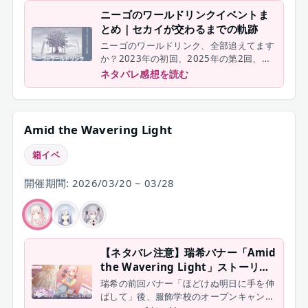
ニーゴのワールドリンクイベントま
とめ｜セカイが交わるまでの軌跡
ニーゴのワールドリンク、全部追えてます
か？2023年の初回、2025年の第2回、
2026年の第3回Part1・Part3・Part4・
ネタバレ感想を読む
Part5まで、ニーゴ関連チャプターをまと
めて振り返ります。
Amid the Wavering Light
箱イベ
開催期間: 2026/03/20 ~ 03/28
【ネタバレ注意】瑞希バナー「Amid
the Wavering Light」ストーリー
振り返り
瑞希の前回バナー「ほどけぬ明日に手を伸
ばして」後、服飾学校のオープンキャンパ