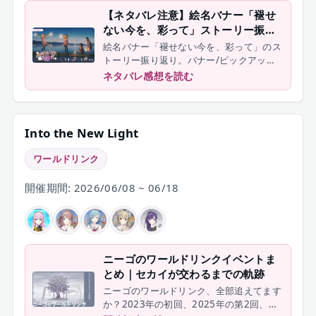
【ネタバレ注意】絵名バナー「褪せ
ない今を、彩って」ストーリー振り
返り
絵名バナー「褪せない今を、彩って」のス
トーリー振り返り。バナー/ピックアップ
キャラ、新規カード、前回の絵名バナーか
ネタバレ感想を読む
らの要点を整理します。
Into the New Light
ワールドリンク
開催期間: 2026/06/08 ~ 06/18
ニーゴのワールドリンクイベントま
とめ｜セカイが交わるまでの軌跡
ニーゴのワールドリンク、全部追えてます
か？2023年の初回、2025年の第2回、