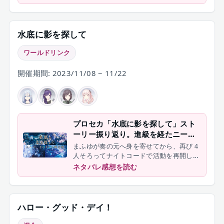
た。
水底に影を探して
ワールドリンク
開催期間: 2023/11/08 ~ 11/22
プロセカ「水底に影を探して」スト
ーリー振り返り。進級を経たニーゴ
の現在地は…【25時、ナイトコード
まふゆが奏の元へ身を寄せてから、再び４
で。】
人そろってナイトコードで活動を再開した
奏達。各々がこれからの自分に想いを馳せ
ネタバレ感想を読む
ている中、誰もいないセカイでは変化が起
こり始めていて——。
ハロー・グッド・デイ！