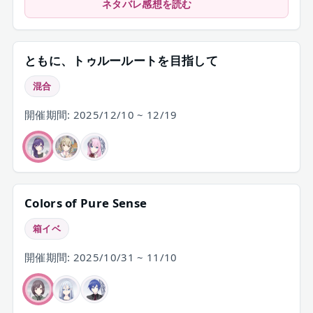
はまふゆ母を拒絶した。やり直したいとい
ネタバレ感想を読む
う気持ちが本心だと感じたから、「」では
許容した。
ともに、トゥルールートを目指して
混合
開催期間: 2025/12/10 ~ 12/19
Colors of Pure Sense
箱イベ
開催期間: 2025/10/31 ~ 11/10