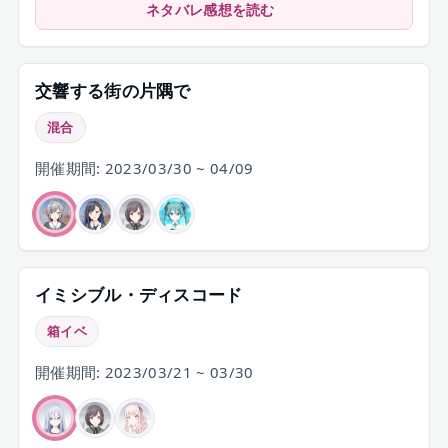
に寄り添い続ける決意を固め、まふゆが本
ネタバレ感想を読む
当の自分に向き合い始める転換点でした。
交響する街の片隅で
混合
開催期間: 2023/03/30 ~ 04/09
イミシブル・ディスコード
箱イベ
開催期間: 2023/03/21 ~ 03/30