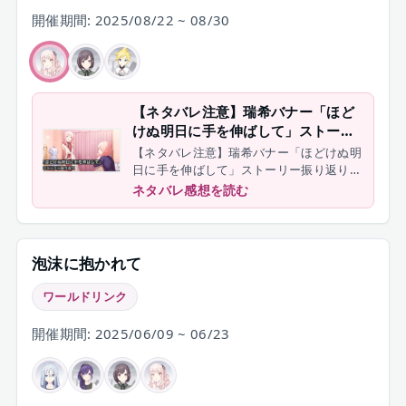
開催期間: 2025/08/22 ~ 08/30
【ネタバレ注意】瑞希バナー「ほど
けぬ明日に手を伸ばして」ストーリ
ー振り返り｜「好き」を守る夢への
【ネタバレ注意】瑞希バナー「ほどけぬ明
第一歩
日に手を伸ばして」ストーリー振り返り｜
「好き」を守る夢への第一歩
ネタバレ感想を読む
泡沫に抱かれて
ワールドリンク
開催期間: 2025/06/09 ~ 06/23