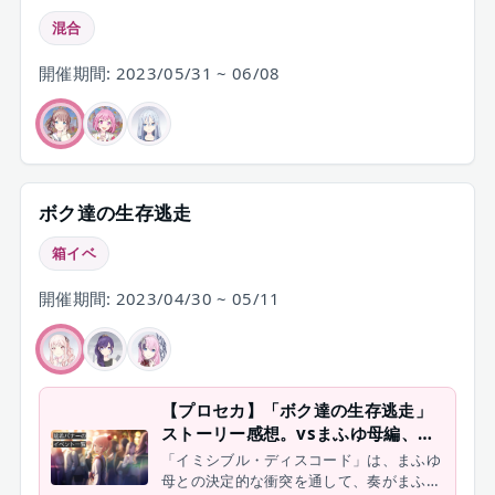
混合
開催期間: 2023/05/31 ~ 06/08
ボク達の生存逃走
箱イベ
開催期間: 2023/04/30 ~ 05/11
【プロセカ】「ボク達の生存逃走」
ストーリー感想。vsまふゆ母編、瑞
希だからこその向き合い方【ニー
「イミシブル・ディスコード」は、まふゆ
ゴ】
母との決定的な衝突を通して、奏がまふゆ