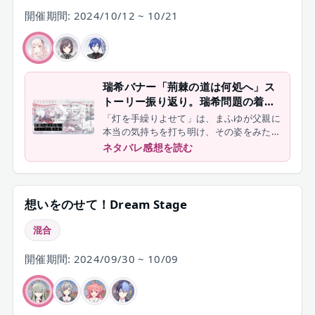
開催期間: 2024/10/12 ~ 10/21
瑞希バナー「荊棘の道は何処へ」ス
トーリー振り返り。瑞希問題の着地
は「○○!!!○○○!!!!」だと思った【プ
「灯を手繰りよせて」は、まふゆが父親に
ロセカ】
本当の気持ちを打ち明け、その姿をみた瑞
希が自分自身の問題にも目を向ける契機と
ネタバレ感想を読む
なった話でした。
想いをのせて！Dream Stage
混合
開催期間: 2024/09/30 ~ 10/09