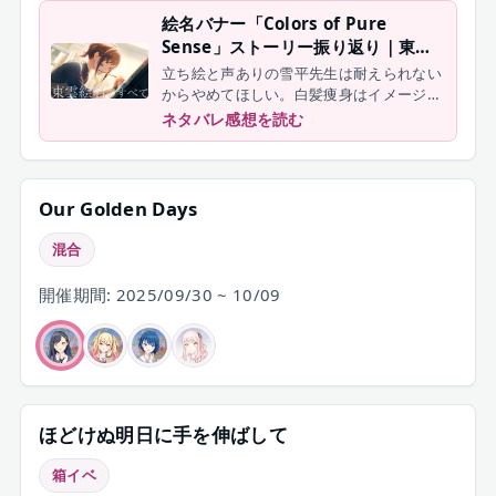
絵名バナー「Colors of Pure
Sense」ストーリー振り返り｜東雲
絵名の全部が詰まってる
立ち絵と声ありの雪平先生は耐えられない
からやめてほしい。白髪痩身はイメージ通
りすぎ。
ネタバレ感想を読む
Our Golden Days
混合
開催期間: 2025/09/30 ~ 10/09
ほどけぬ明日に手を伸ばして
箱イベ