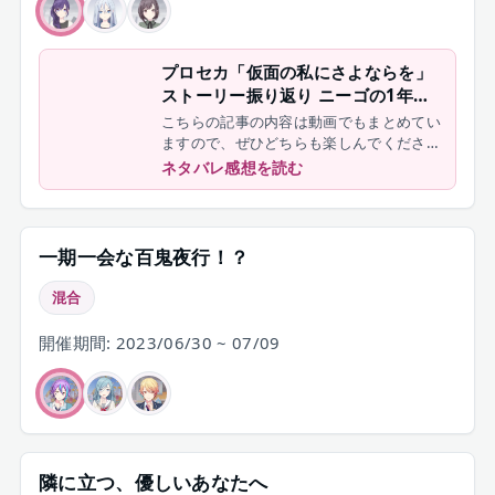
プロセカ「仮面の私にさよならを」
ストーリー振り返り ニーゴの1年の
集大成【25時、ナイトコードで。】
こちらの記事の内容は動画でもまとめてい
ますので、ぜひどちらも楽しんでくださ
い。
ネタバレ感想を読む
一期一会な百鬼夜行！？
混合
開催期間: 2023/06/30 ~ 07/09
隣に立つ、優しいあなたへ