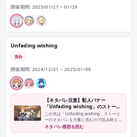
開催期間: 2025/01/21 ~ 01/29
Unfading wishing
混合
開催期間: 2024/12/31 ~ 2025/01/09
【ネタバレ注意】彰人バナー
「Unfading wishing」のストーリ
ー振り返り。過去から今へと繋がる
この先は「Unfading wishing」ストーリ
濃厚な"もののめ"
ーのネタバレを大量に含むので読み終えた
人だけ進んで下さい
ネタバレ感想を読む