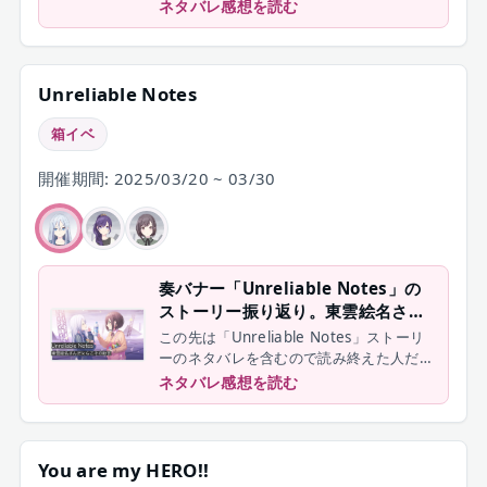
け進んで下さい
ネタバレ感想を読む
Unreliable Notes
箱イベ
開催期間: 2025/03/20 ~ 03/30
奏バナー「Unreliable Notes」の
ストーリー振り返り。東雲絵名さん
だからこその助言
この先は「Unreliable Notes」ストーリ
ーのネタバレを含むので読み終えた人だけ
進んで下さい
ネタバレ感想を読む
You are my HERO!!