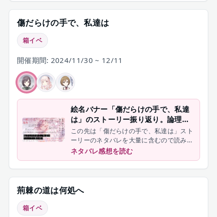
傷だらけの手で、私達は
箱イベ
開催期間: 2024/11/30 ~ 12/11
絵名バナー「傷だらけの手で、私達
は」のストーリー振り返り。論理に
勝る激情の物語
この先は「傷だらけの手で、私達は」スト
ーリーのネタバレを大量に含むので読み終
えた人だけ進んで下さい
ネタバレ感想を読む
荊棘の道は何処へ
箱イベ