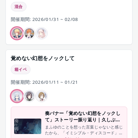
混合
開催期間: 2026/01/31 ~ 02/08
覚めない幻想をノックして
箱イベ
開催期間: 2026/01/11 ~ 01/21
奏バナー「覚めない幻想をノックし
て」ストーリー振り返り｜久しぶり
にニゴニゴしてきた
まふゆのことを想った言葉じゃないと感じ
たから、「イミシブル・ディスコード」で