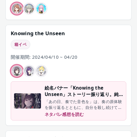
Knowing the Unseen
箱イベ
開催期間: 2024/04/10 ~ 04/20
絵名バナー「Knowing the
Unseen」ストーリー振り返り。純
度100％の東雲絵名、避けてきた父
「あの日、奏でた音色を」は、奏の原体験
娘の対話が示すもの【プロセカ】
を振り返るとともに、自分を殺し続けてき
た奏がニーゴに救われる話でした。
ネタバレ感想を読む