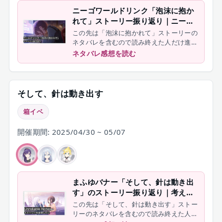
ニーゴワールドリンク「泡沫に抱か
れて」ストーリー振り返り｜ニーゴ
が生まれなかった世界の話
この先は「泡沫に抱かれて」ストーリーの
ネタバレを含むので読み終えた人だけ進ん
で下さい
ネタバレ感想を読む
そして、針は動き出す
箱イベ
開催期間: 2025/04/30 ~ 05/07
まふゆバナー「そして、針は動き出
す」のストーリー振り返り｜考えう
る限り最悪のすれ違い
この先は「そして、針は動き出す」ストー
リーのネタバレを含むので読み終えた人だ