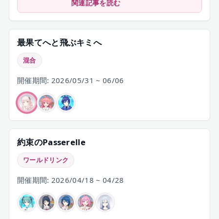
2026年の第3回Part1・Part3・Part4・
関連記事を読む
Part5まで、ニーゴ関連チャプターをまと
めて振り返ります。
最果てへと飛ぶキミへ
混合
開催期間: 2026/05/31 ~ 06/06
約束のPasserelle
ワールドリンク
開催期間: 2026/04/18 ~ 04/28