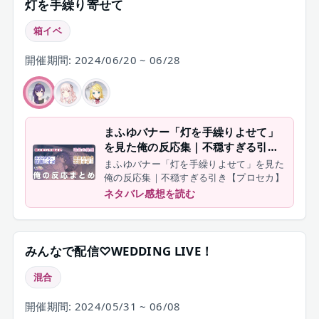
灯を手繰り寄せて
箱イベ
開催期間: 2024/06/20 ~ 06/28
まふゆバナー「灯を手繰りよせて」
を見た俺の反応集｜不穏すぎる引き
【プロセカ】
まふゆバナー「灯を手繰りよせて」を見た
俺の反応集｜不穏すぎる引き【プロセカ】
ネタバレ感想を読む
みんなで配信♡WEDDING LIVE！
混合
開催期間: 2024/05/31 ~ 06/08