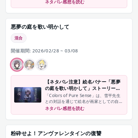
スで服作りとニーゴの両立に向き合う回を
ネタバレ感想を読む
振り返ります。
悪夢の庭を歌い明かして
混合
開催期間: 2026/02/28 ~ 03/08
【ネタバレ注意】絵名バナー「悪夢
の庭を歌い明かして」ストーリー振
り返り｜歌を演技で表現するギミッ
「Colors of Pure Sense」は、雪平先生
クに負けた
との対話を通じて絵名が画家としての自分
の武器を自覚し、東美を目指す決意を固め
ネタバレ感想を読む
た回でした。それだけでなく、自撮りアカ
ウントを削除するところまで踏み切った絵
名がその後どう変化したのかが今回のイベ
ントで描かれます。
粉砕せよ！アンヴァレンタインの復讐