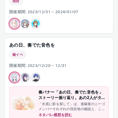
混合
開催期間: 2023/12/31 ~ 2024/01/07
あの日、奏でた音色を
箱イベ
開催期間: 2023/12/20 ~ 12/31
奏バナー「あの日、奏でた音色を」
ストーリー振り返り。あの2人がタッ
グを組んだらそりゃ奏も素直になる
「水底に影を探して」は、進級後のニーゴ
しかない【プロセカ】
メンバーそれぞれの現在地の確認と、これ
から進んでいく方向を指し示すお話でし
ネタバレ感想を読む