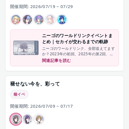
開催期間: 2026/07/19 ~ 07/29
ニーゴのワールドリンクイベントま
とめ｜セカイが交わるまでの軌跡
ニーゴのワールドリンク、全部追えてます
か？2023年の初回、2025年の第2回、
2026年の第3回Part1・Part3・Part4・
関連記事を読む
Part5まで、ニーゴ関連チャプターをまと
めて振り返ります。
褪せない今を、彩って
箱イベ
開催期間: 2026/07/09 ~ 07/17