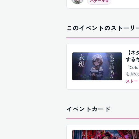
バナー/PU
このイベントのストーリ
【ネ
する
「Co
を固め
かが今
ストー
イベントカード