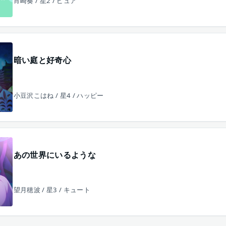
宵崎奏 / 星2 / ピュア
暗い庭と好奇心
小豆沢こはね / 星4 / ハッピー
あの世界にいるような
望月穂波 / 星3 / キュート