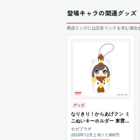
登場キャラの関連グッズ
商品リンクには広告リンクを含む場合
グッズ
なりきり！からあげクン ミ
ニぬいキーホルダー 東雲絵
名
セガプラザ
2026年12月上旬
/ 1,980円