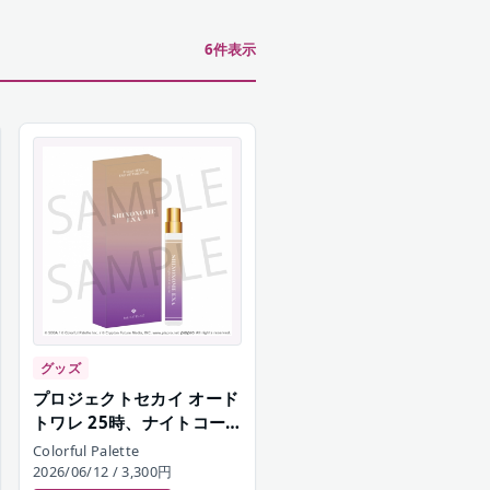
6
件表示
グッズ
プロジェクトセカイ オード
トワレ 25時、ナイトコー
ドで。 東雲絵名
Colorful Palette
2026/06/12
/ 3,300円