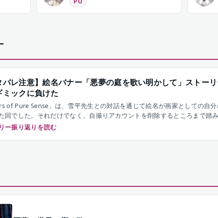
PU
ー
タバレ注意】絵名バナー「悪夢の庭を歌い明かして」ストーリ
ギミックに負けた
lors of Pure Sense」は、雪平先生との対話を通じて絵名が画家として
た回でした。それだけでなく、自撮りアカウントを削除するところまで踏
回のイベントで描かれます。
リー振り返りを読む