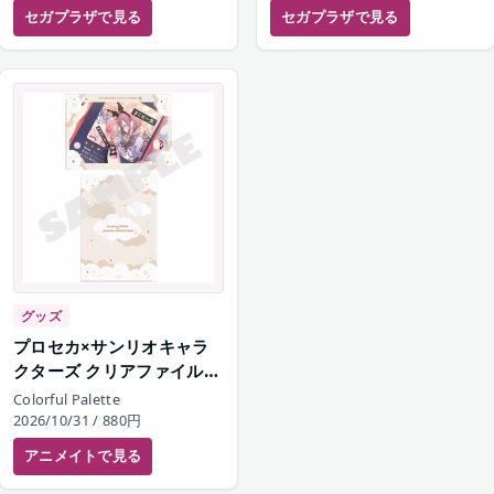
セガプラザ
で見る
セガプラザ
で見る
グッズ
プロセカ×サンリオキャラ
クターズ クリアファイルセ
ット 25時、ナイトコード
Colorful Palette
で。
2026/10/31
/ 880円
アニメイト
で見る