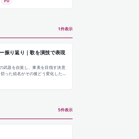
PU
1
件表示
ー振り返り｜歌を演技で表現
の自分の武器を自覚し、東美を目指す決意
み切った絵名がその後どう変化したの
5
件表示