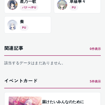
星乃一歌
草薙寧々
バナー/PU
PU
奏
PU
関連記事
0
件表示
該当するデータはまだありません。
イベントカード
5
件表示
届けたいみんなのために