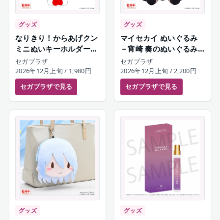
グッズ
グッズ
なりきり！からあげクン
マイセカイ ぬいぐるみ
ミニぬいキーホルダー
－宵崎 奏のぬいぐるみ
宵崎奏
－（S）
セガプラザ
セガプラザ
2026年12月上旬
/ 1,980円
2026年12月上旬
/ 2,200円
セガプラザ
で見る
セガプラザ
で見る
グッズ
グッズ