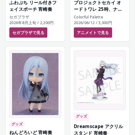
ふわぷち リール付きフ
プロジェクトセカイ オ
ェイスポーチ 宵崎奏
ードトワレ 25時、ナイ
トコードで。 宵崎奏
セガプラザ
Colorful Palette
2026年8月上旬
/ 2,200円
2026/06/12
/ 3,300円
セガプラザ
で見る
アニメイト
で見る
グッズ
グッズ
Dreamscape アクリル
ねんどろいど 宵崎奏
スタンド 宵崎奏