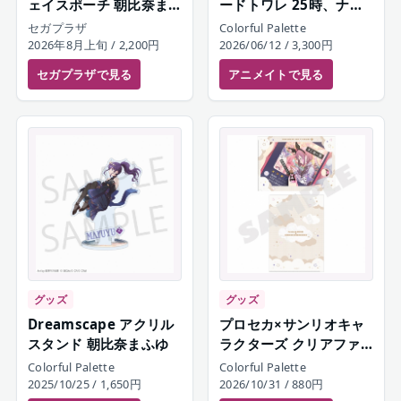
ェイスポーチ 朝比奈ま
ードトワレ 25時、ナイ
ふゆ
トコードで。 朝比奈ま
セガプラザ
Colorful Palette
ふゆ
2026年8月上旬
/ 2,200円
2026/06/12
/ 3,300円
セガプラザ
で見る
アニメイト
で見る
グッズ
グッズ
Dreamscape アクリル
プロセカ×サンリオキャ
スタンド 朝比奈まふゆ
ラクターズ クリアファ
イルセット 25時、ナイ
Colorful Palette
Colorful Palette
トコードで。
2025/10/25
/ 1,650円
2026/10/31
/ 880円