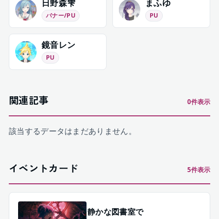
日野森雫
まふゆ
バナー/PU
PU
鏡音レン
PU
関連記事
0
件表示
該当するデータはまだありません。
イベントカード
5
件表示
静かな図書室で