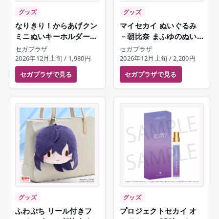
グッズ
グッズ
なりきり！からあげクン
マイセカイ ぬいぐるみ
ミニぬいキーホルダー
－朝比奈 まふゆのぬい
朝比奈まふゆ
ぐるみ－（S）
セガプラザ
セガプラザ
2026年12月上旬
/ 1,980円
2026年12月上旬
/ 2,200円
セガプラザ
で見る
セガプラザ
で見る
グッズ
グッズ
ふわぷち リール付きフ
プロジェクトセカイ オ