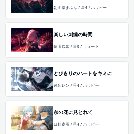
朝比奈まふゆ / 星4 / ハッピー
楽しい刺繍の時間
暁山瑞希 / 星3 / キュート
とびきりのハートをキミに
鏡音レン / 星4 / ハッピー
糸の花に見とれて
日野森雫 / 星4 / ハッピー