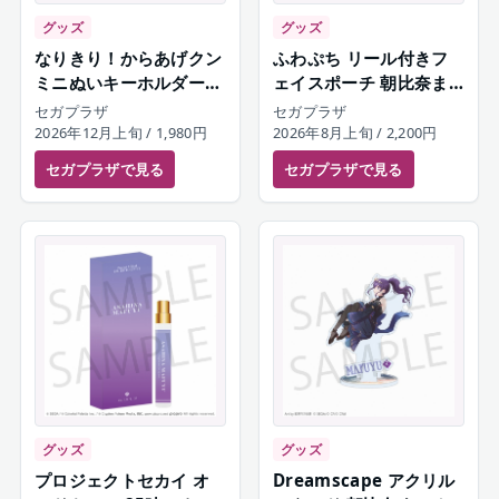
グッズ
グッズ
なりきり！からあげクン
ふわぷち リール付きフ
ミニぬいキーホルダー
ェイスポーチ 朝比奈ま
朝比奈まふゆ
ふゆ
セガプラザ
セガプラザ
2026年12月上旬
/ 1,980円
2026年8月上旬
/ 2,200円
セガプラザ
で見る
セガプラザ
で見る
グッズ
グッズ
プロジェクトセカイ オ
Dreamscape アクリル