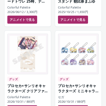
ードトワレ 25時、ナイ
スタンド 朝比奈まふゆ
トコードで。 朝比奈ま
Colorful Palette
Colorful Palette
ふゆ
2026/06/12
/ 3,300円
2025/10/25
/ 1,650円
アニメイト
で見る
アニメイト
で見る
グッズ
グッズ
プロセカ×サンリオキャ
プロセカ×サンリオキャ
ラクターズ クリアファ
ラクターズ ミニキャラ
イルセット 25時、ナイ
アクリルキーホルダーコ
Colorful Palette
セガ
トコードで。
レクション A Leo/need
2026/10/31
/ 880円
2026/10/31
/ 880円