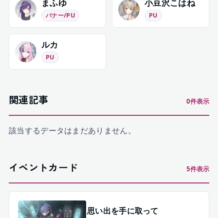
まふゆ
小豆沢こはね
バナー/PU
PU
ルカ
PU
関連記事
0
件表示
該当するデータはまだありません。
イベントカード
5
件表示
思い出を手に取って