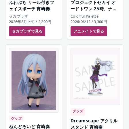
ふわぷち リール付きフ
プロジェクトセカイ オ
ェイスポーチ 宵崎奏
ードトワレ 25時、ナイ
トコードで。 宵崎奏
セガプラザ
Colorful Palette
2026年8月上旬
/ 2,200円
2026/06/12
/ 3,300円
セガプラザ
で見る
アニメイト
で見る
グッズ
グッズ
Dreamscape アクリル
ねんどろいど 宵崎奏
スタンド 宵崎奏