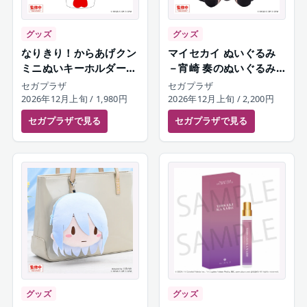
グッズ
グッズ
なりきり！からあげクン
マイセカイ ぬいぐるみ
ミニぬいキーホルダー
－宵崎 奏のぬいぐるみ
宵崎奏
－（S）
セガプラザ
セガプラザ
2026年12月上旬
/ 1,980円
2026年12月上旬
/ 2,200円
セガプラザ
で見る
セガプラザ
で見る
グッズ
グッズ