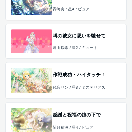
宵崎奏 / 星4 / ピュア
噂の彼女に思いを馳せて
暁山瑞希 / 星2 / キュート
作戦成功・ハイタッチ！
鏡音リン / 星3 / ミステリアス
感謝と祝福の鐘の下で
望月穂波 / 星4 / ピュア