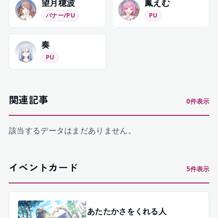
望月穂波
鳳えむ
バナー/PU
PU
奏
PU
関連記事
0
件表示
該当するデータはまだありません。
イベントカード
5
件表示
あたたかさをくれる人