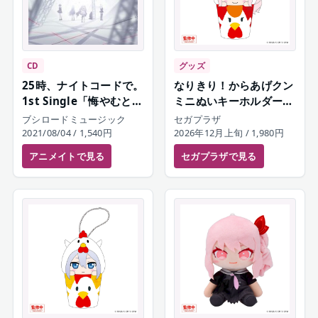
CD
グッズ
25時、ナイトコードで。
なりきり！からあげクン
1st Single「悔やむと書
ミニぬいキーホルダー
いてミライ/携帯恋話/ジ
暁山瑞希
ブシロードミュージック
セガプラザ
ャックポットサッドガー
2021/08/04
/ 1,540円
2026年12月上旬
/ 1,980円
ル」
アニメイト
で見る
セガプラザ
で見る