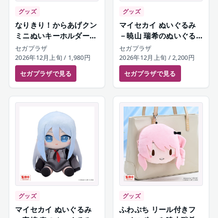
グッズ
グッズ
なりきり！からあげクン
マイセカイ ぬいぐるみ
ミニぬいキーホルダー
－暁山 瑞希のぬいぐる
宵崎奏
み－（S）
セガプラザ
セガプラザ
2026年12月上旬
/ 1,980円
2026年12月上旬
/ 2,200円
セガプラザ
で見る
セガプラザ
で見る
グッズ
グッズ
マイセカイ ぬいぐるみ
ふわぷち リール付きフ