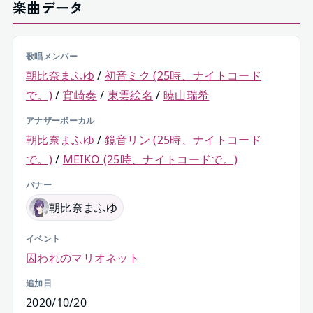
楽曲データ
歌唱メンバー
朝比奈まふゆ
/
初音ミク (25時、ナイトコード
で。)
/
宵崎奏
/
東雲絵名
/
暁山瑞希
アナザーボーカル
朝比奈まふゆ
/
鏡音リン (25時、ナイトコード
で。)
/
MEIKO (25時、ナイトコードで。)
バナー
朝比奈まふゆ
イベント
囚われのマリオネット
追加日
2020/10/20