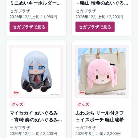
ミニぬいキーホルダー
－暁山 瑞希のぬいぐる
宵崎奏
み－（S）
セガプラザ
セガプラザ
2026年12月上旬
/ 1,980円
2026年12月上旬
/ 2,200円
セガプラザ
で見る
セガプラザ
で見る
グッズ
グッズ
マイセカイ ぬいぐるみ
ふわぷち リール付きフ
－宵崎 奏のぬいぐるみ
ェイスポーチ 暁山瑞希
－（S）
セガプラザ
セガプラザ
2026年12月上旬
/ 2,200円
2026年8月上旬
/ 2,200円