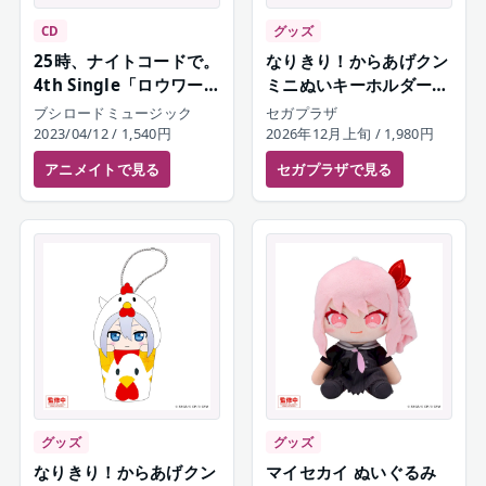
CD
グッズ
25時、ナイトコードで。
なりきり！からあげクン
4th Single「ロウワー/
ミニぬいキーホルダー
トリコロージュ」
暁山瑞希
ブシロードミュージック
セガプラザ
2023/04/12
/ 1,540円
2026年12月上旬
/ 1,980円
アニメイト
で見る
セガプラザ
で見る
グッズ
グッズ
なりきり！からあげクン
マイセカイ ぬいぐるみ