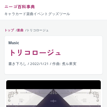
ニーゴ百科事典
キャラ
カード
楽曲
イベント
グッズ
ツール
トップ
楽曲
トリコロージュ
Music
トリコロージュ
書き下ろし / 2022/1/21 / 作曲: 煮ル果実