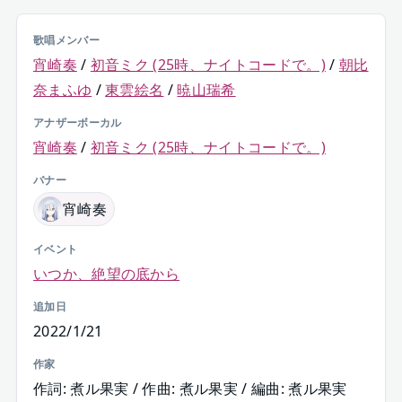
歌唱メンバー
宵崎奏
/
初音ミク (25時、ナイトコードで。)
/
朝比
奈まふゆ
/
東雲絵名
/
暁山瑞希
アナザーボーカル
宵崎奏
/
初音ミク (25時、ナイトコードで。)
バナー
宵崎奏
イベント
いつか、絶望の底から
追加日
2022/1/21
作家
作詞: 煮ル果実 / 作曲: 煮ル果実 / 編曲: 煮ル果実