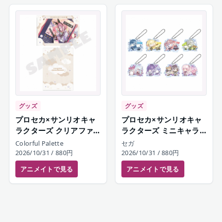
グッズ
グッズ
プロセカ×サンリオキャ
プロセカ×サンリオキャ
ラクターズ クリアファ
ラクターズ ミニキャラ
イルセット 25時、ナイ
アクリルキーホルダーコ
Colorful Palette
セガ
トコードで。
レクション A Leo/need
2026/10/31
/ 880円
2026/10/31
/ 880円
＆25時、ナイトコード
アニメイト
で見る
アニメイト
で見る
で。