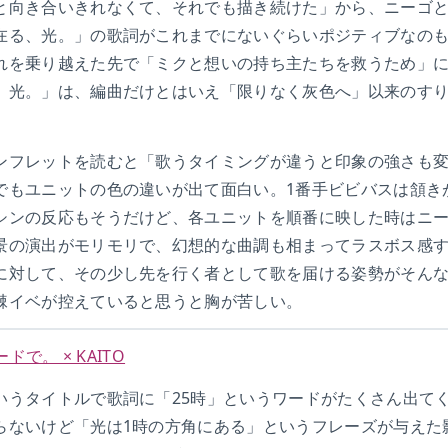
と向き合いきれなくて、それでも描き続けた」から、ニーゴ
在る、光。」の歌詞がこれまでにないぐらいポジティブなの
れを乗り越えた先で「ミクと想いの持ち主たちを救うため」
、光。」は、編曲だけとはいえ「限りなく灰色へ」以来のす
ンフレットを読むと「歌うタイミングが違うと印象の強さも
でもユニットの色の違いが出て面白い。1番手ビビバスは頷き
シンの反応もそうだけど、各ユニットを順番に映した時はニ
景の演出がモリモリで、幻想的な曲調も相まってラスボス感
に対して、その少し先を行く者として歌を届ける姿勢がそん
棘イベが控えていると思うと胸が苦しい。
ドで。 × KAITO
いうタイトルで歌詞に「25時」というワードがたくさん出て
らないけど「光は1時の方角にある」というフレーズが与えた