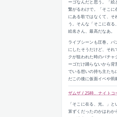
ーゴなんだと思う。「絵
繋がるわけで。「そこに
にある歌ではなくて、そ
う。そんな「そこに在る
絵名さん、最高だなあ。
ライブシーンも圧巻。パ
にしたそうだけど、それ
クが狙われた時のバチャ
ーゴだけ踊らないから背
でいる想いの持ち主たち
だこの後に仮面イベや荊
ザムザ / 25時、ナイトコー
「そこに在る、光。」と
算ずくだったのかはわか