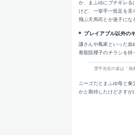
か、まふゆにブチギレる
けど、一挙手一投足を見
飛ぶ天馬司とか迷子にな
プレイアブル以外の
謙さんや鳳家といった血
青龍院櫻子のチラシを持
雪平先生の姿は「熱
ニーゴだとまふゆ母と奏
かと期待したけどさすが