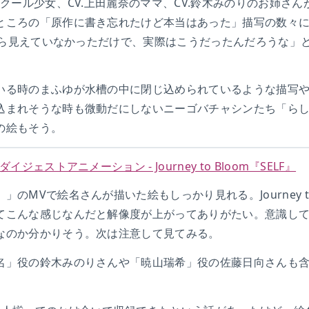
のクール少女、CV.上田麗奈のママ、CV.鈴木みのりのお姉さ
ところの「原作に書き忘れたけど本当はあった」描写の数々
だから見えていなかっただけで、実際はこうだったんだろうな」
いる時のまふゆが水槽の中に閉じ込められているような描写
込まれそうな時も微動だにしないニーゴバチャシンたち「ら
の絵もそう。
ジェストアニメーション - Journey to Bloom『SELF』
のMVで絵名さんが描いた絵もしっかり見れる。Journey to
てこんな感じなんだと解像度が上がってありがたい。意識し
なのか分かりそう。次は注意して見てみる。
名」役の鈴木みのりさんや「暁山瑞希」役の佐藤日向さんも含