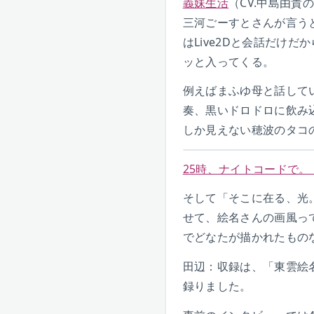
義妹生活
（CV.中島由貴
三河ごーすとさんが言う
はLive2Dと会話だけ
ッと入ってくる。
例えばまふゆ母と話して
奏、黒いドロドロに飲み
しか見えない穂波のタコ
25時、ナイトコードで。 ダイ
そして「そこに在る、光。」
せて、絵名さんの画風っ
でどなたが描かれたもの
田辺：収録は、「東雲絵
録りました。