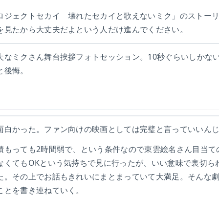
ロジェクトセカイ 壊れたセカイと歌えないミク」のストー
を見たから大丈夫だよという人だけ進んでください。
夫なミクさん舞台挨拶フォトセッション。10秒ぐらいしかな
と後悔。
面白かった。ファン向けの映画としては完璧と言っていいん
積もっても2時間弱で、という条件なので東雲絵名さん目当て
なくてもOKという気持ちで見に行ったが、いい意味で裏切ら
た。その上でお話もきれいにまとまっていて大満足。そんな
ことを書き連ねていく。