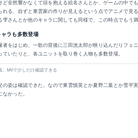
けど全然響かなくて頭を抱える絵名さんとか、ゲームの中で
られる、自ずと東雲家の作りが見えるという点でアニメで見
る雫さんとか他のキャラに関しても同様で、この時点でもう
キャラも多数登場
縁者をはじめ、一歌の背後に三田洸太郎が映り込んだりフェ
っていたりと、各ユニットを取り巻く人物も多数登場。
風」MVで少しだけ確認できる
父の姿は確認できた。なので東雲慎英とか夏野二葉とか雪平
になかった。