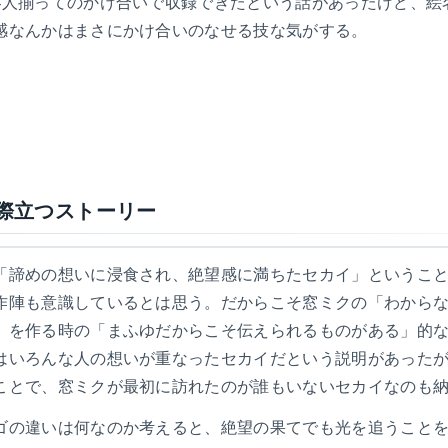
4人揃ってのかけ合いで収録できたという話があったけど、絵
感なんかはまさにかけ合いのなせる技な気がする。
際立つストーリー
「諦めの想いに浸食され、絶望感に満ちたセカイ」というこ
作陣も意識しているとは思う。だからこそ窓ミクの「わから
」を作る時の「まふゆだからこそ伝えられるものがある」的
はいろんな人の想いが重なったセカイだという説明があった
ことで、窓ミクが最初に訪れたのが誰もいないセカイなのも
ゴの違いは何なのか考えると、絶望の果てでも光を追うこと