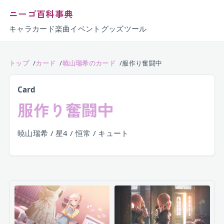
ニーゴ百科事典
キャラ
カード
楽曲
イベント
グッズ
ツール
トップ
カード
暁山瑞希のカード
服作り奮闘中
Card
服作り奮闘中
暁山瑞希 / 星4 / 恒常 / キュート