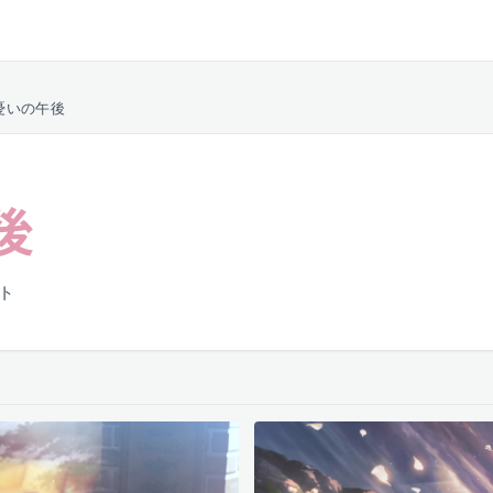
憂いの午後
後
ート