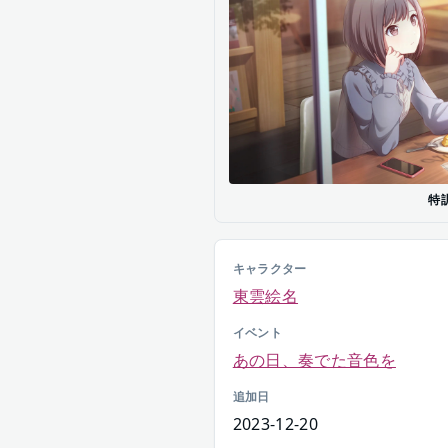
特
キャラクター
東雲絵名
イベント
あの日、奏でた音色を
追加日
2023-12-20