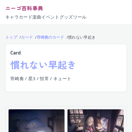
ニーゴ百科事典
キャラ
カード
楽曲
イベント
グッズ
ツール
トップ
カード
宵崎奏のカード
慣れない早起き
Card
慣れない早起き
宵崎奏 / 星3 / 恒常 / キュート