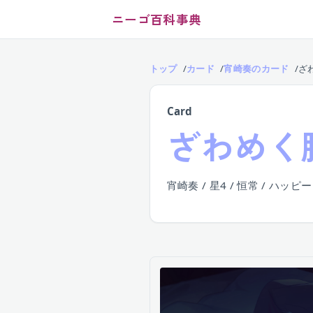
ニーゴ百科事典
トップ
カード
宵崎奏のカード
ざ
Card
ざわめく
宵崎奏 / 星4 / 恒常 / ハッピー