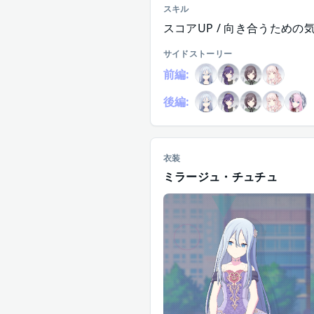
スキル
スコアUP / 向き合うための
サイドストーリー
前編:
後編:
衣装
ミラージュ・チュチュ