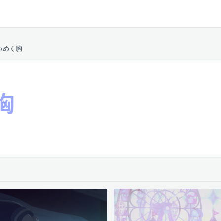
わめく胸
胸