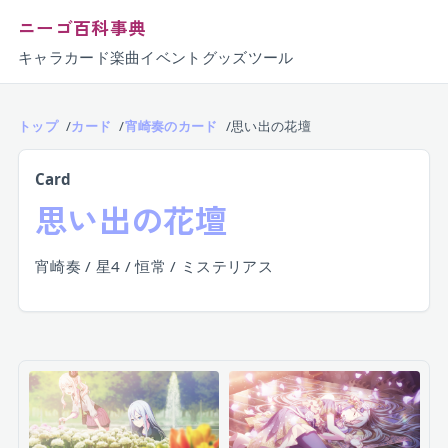
ニーゴ百科事典
キャラ
カード
楽曲
イベント
グッズ
ツール
トップ
カード
宵崎奏のカード
思い出の花壇
Card
思い出の花壇
宵崎奏 / 星4 / 恒常 / ミステリアス