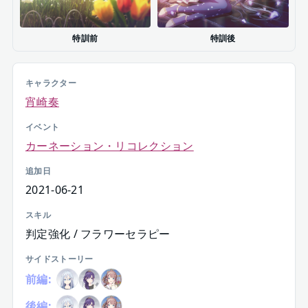
特訓前
特訓後
キャラクター
宵崎奏
イベント
カーネーション・リコレクション
追加日
2021-06-21
スキル
判定強化 / フラワーセラピー
サイドストーリー
前編:
後編: