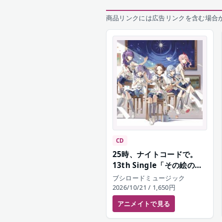
商品リンクには広告リンクを含む場合
CD
25時、ナイトコードで。
13th Single「その絵の名
前は/幸福刑」
ブシロードミュージック
2026/10/21
/ 1,650円
アニメイト
で見る