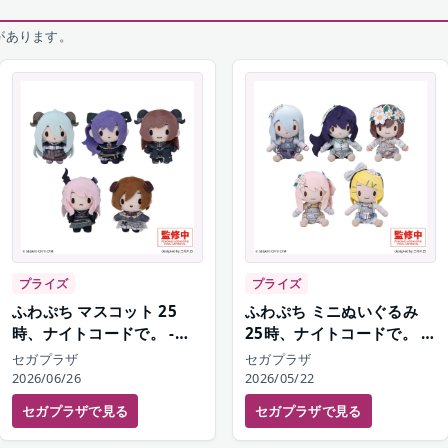
があります。
プライズ
プライズ
ふわぷち マスコット 25
ふわぷち ミニぬいぐるみ
時、ナイトコードで。 -ボ
25時、ナイトコードで。 -
クのあしあと キミのゆくさ
満たされないペイルカラー
セガプラザ
セガプラザ
き
2026/06/26
2026/05/22
セガプラザ
で見る
セガプラザ
で見る