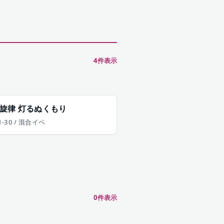
4
件表示
旋律 灯るぬくもり
1-30 / 混合イベ
0
件表示