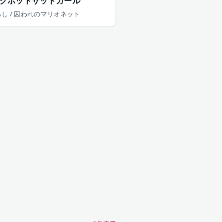
クポットサッドガール
し / 囚われのマリオネット