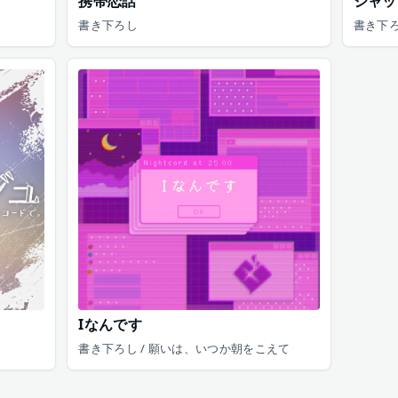
携帯恋話
ジャッ
書き下ろし
書き下ろ
Iなんです
書き下ろし / 願いは、いつか朝をこえて