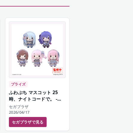
プライズ
ふわぷち マスコット 25
時、ナイトコードで。 -カ
ーネーション・リコレクシ
セガプラザ
ョン
2026/04/17
セガプラザ
で見る