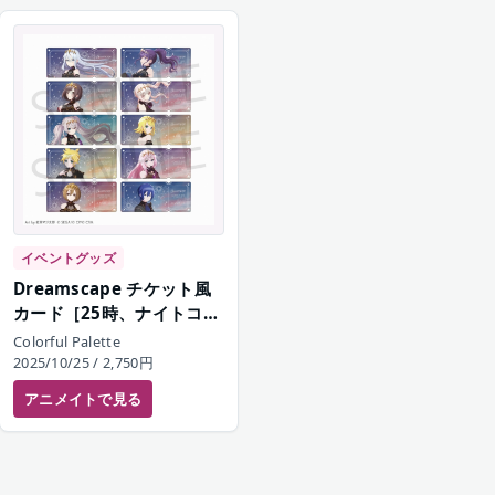
イベントグッズ
Dreamscape チケット風
カード［25時、ナイトコー
ドで。］
Colorful Palette
2025/10/25
/ 2,750円
アニメイト
で見る