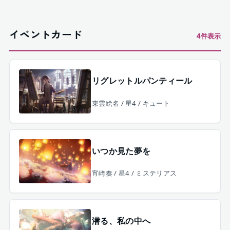
イベントカード
4
件表示
リグレットルパンティール
東雲絵名 / 星4 / キュート
いつか見た夢を
宵崎奏 / 星4 / ミステリアス
潜る、私の中へ