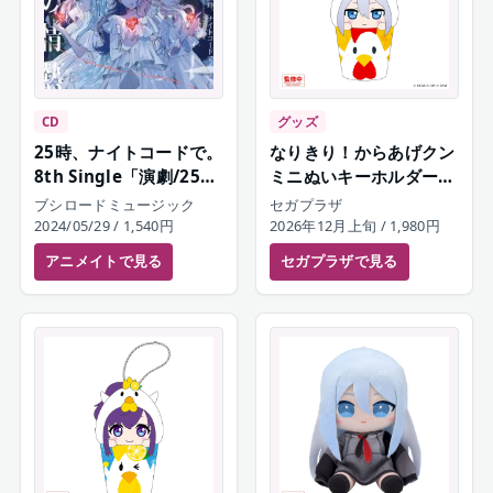
CD
グッズ
25時、ナイトコードで。
なりきり！からあげクン
8th Single「演劇/25時
ミニぬいキーホルダー
の情熱」
宵崎奏
ブシロードミュージック
セガプラザ
2024/05/29
/ 1,540円
2026年12月上旬
/ 1,980円
アニメイト
で見る
セガプラザ
で見る