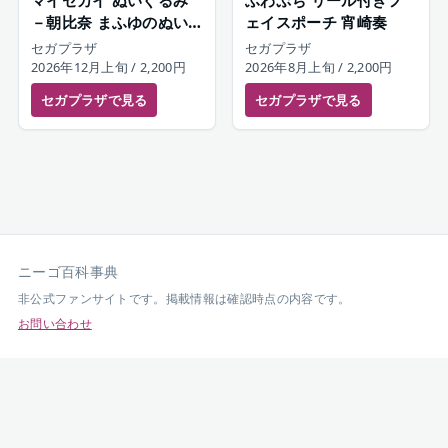
マイセカイ ぬいぐるみ
ふわぷち リール付きフ
－朝比奈 まふゆのぬい
ェイスポーチ 宵崎奏
ぐるみ－（S）
セガプラザ
セガプラザ
2026年12月上旬
/ 2,200円
2026年8月上旬
/ 2,200円
セガプラザ
で見る
セガプラザ
で見る
ニーゴ百科事典
非公式ファンサイトです。掲載情報は確認時点の内容です。
お問い合わせ