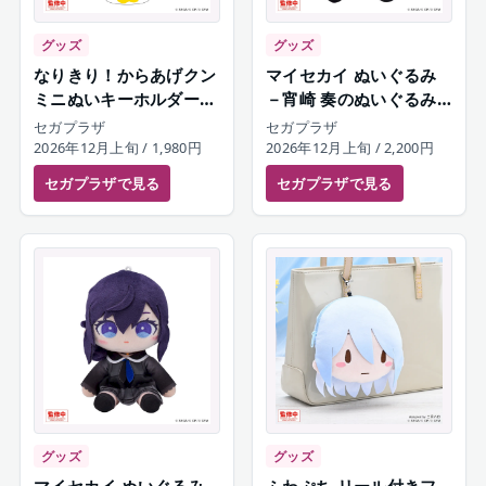
グッズ
グッズ
なりきり！からあげクン
マイセカイ ぬいぐるみ
ミニぬいキーホルダー
－宵崎 奏のぬいぐるみ
朝比奈まふゆ
－（S）
セガプラザ
セガプラザ
2026年12月上旬
/ 1,980円
2026年12月上旬
/ 2,200円
セガプラザ
で見る
セガプラザ
で見る
グッズ
グッズ