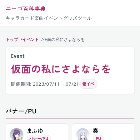
ニーゴ百科事典
キャラ
カード
楽曲
イベント
グッズ
ツール
トップ
イベント
仮面の私にさよならを
Event
仮面の私にさよならを
開催期間: 2023/07/11 ~ 07/21
箱イベ
バナー/PU
まふゆ
奏
バナー/PU
PU