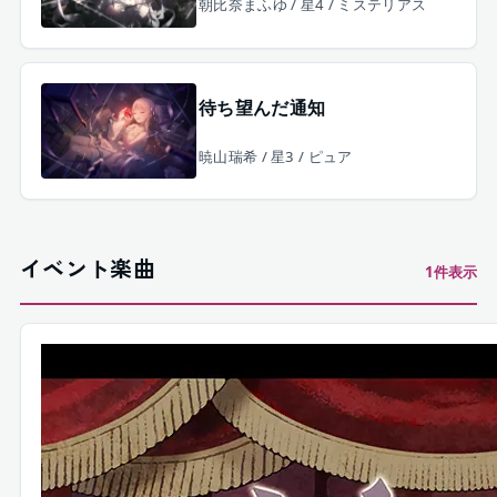
朝比奈まふゆ / 星4 / ミステリアス
待ち望んだ通知
暁山瑞希 / 星3 / ピュア
イベント楽曲
1
件表示