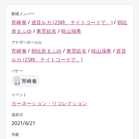
歌唱メンバー
宵崎奏
/
巡音ルカ (25時、ナイトコードで。)
/
朝比
奈まふゆ
/
東雲絵名
/
暁山瑞希
アナザーボーカル
宵崎奏
/
朝比奈まふゆ
/
東雲絵名
/
暁山瑞希
/
巡音
ルカ (25時、ナイトコードで。)
バナー
宵崎奏
イベント
カーネーション・リコレクション
追加日
2021/6/21
作家