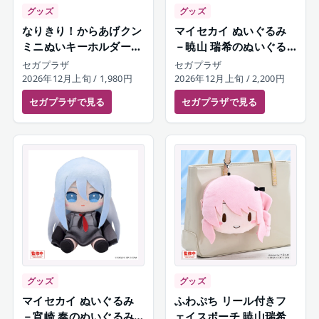
グッズ
グッズ
なりきり！からあげクン
マイセカイ ぬいぐるみ
ミニぬいキーホルダー
－暁山 瑞希のぬいぐる
宵崎奏
み－（S）
セガプラザ
セガプラザ
2026年12月上旬
/ 1,980円
2026年12月上旬
/ 2,200円
セガプラザ
で見る
セガプラザ
で見る
グッズ
グッズ
マイセカイ ぬいぐるみ
ふわぷち リール付きフ
－宵崎 奏のぬいぐるみ
ェイスポーチ 暁山瑞希