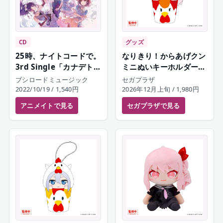
CD
グッズ
25時、ナイトコードで。
なりきり！からあげクン
3rd Single「カナデトモ
ミニぬいキーホルダー
スソラ/再生」
暁山瑞希
ブシロードミュージック
セガプラザ
2022/10/19
/ 1,540円
2026年12月上旬
/ 1,980円
アニメイト
で見る
セガプラザ
で見る