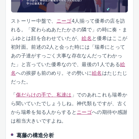
ストーリー中盤で、
ニーゴ
4人揃って優希の店を訪
れる。「変わらぬあたたかさの隣で」の時に奏・ま
ふゆとは顔を合わせていたが、
絵名
と優希はここが
初対面。前述の2人と会った時には「瑞希にとって
あの子達がすっごく大事な存在なんだってわかっ
た」と言っていた優希なので、最後の1人である
絵
名
への挨拶も前のめり。その勢いに
絵名
はたじたじ
だった。
「
傷だらけの手で、私達は
」でのあれこれも瑞希か
ら聞いていたでしょうしね。神代類もですが、古く
から瑞希を知る人からすると
ニーゴ
への期待や感謝
は相当大きいですよね。
葛藤の構造分析