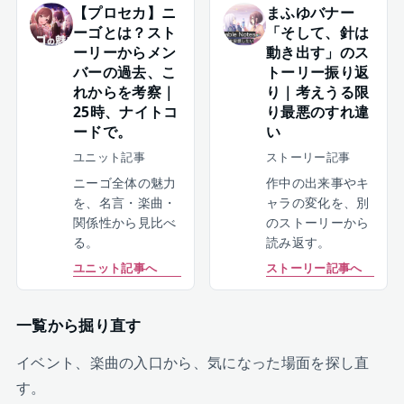
【プロセカ】ニ
まふゆバナー
ーゴとは？スト
「そして、針は
ーリーからメン
動き出す」のス
バーの過去、こ
トーリー振り返
れからを考察｜
り｜考えうる限
25時、ナイトコ
り最悪のすれ違
ードで。
い
ユニット記事
ストーリー記事
ニーゴ全体の魅力
作中の出来事やキ
を、名言・楽曲・
ャラの変化を、別
関係性から見比べ
のストーリーから
る。
読み返す。
ユニット記事へ
ストーリー記事へ
一覧から掘り直す
イベント、楽曲の入口から、気になった場面を探し直
す。