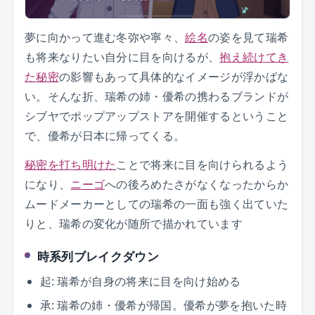
夢に向かって進む冬弥や寧々、
絵名
の姿を見て瑞希
も将来なりたい自分に目を向けるが、
抱え続けてき
た秘密
の影響もあって具体的なイメージが浮かばな
い。そんな折、瑞希の姉・優希の携わるブランドが
シブヤでポップアップストアを開催するということ
で、優希が日本に帰ってくる。
秘密を打ち明けた
ことで将来に目を向けられるよう
になり、
ニーゴ
への後ろめたさがなくなったからか
ムードメーカーとしての瑞希の一面も強く出ていた
りと、瑞希の変化が随所で描かれています
時系列ブレイクダウン
起: 瑞希が自身の将来に目を向け始める
承: 瑞希の姉・優希が帰国。優希が夢を抱いた時