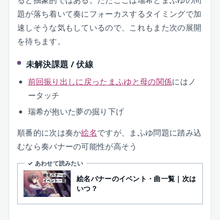
題が落ち着いて奏にフォーカスするタイミングで加
速しそうな気もしているので、これもまた次の展開
を待ちます。
未解決課題 / 伏線
前回振り出しに戻ったまふゆと母の関係
にはノ
ータッチ
瑞希が抱いた夢の掘り下げ
順番的に次は奏か
絵名
ですが、まふゆ問題に踏み込
むなら奏バナーの可能性が高そう
✓ あわせて読みたい
絵名バナーのイベント・曲一覧｜次は
いつ？