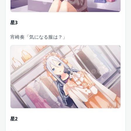
星3
宵崎奏「気になる服は？」
星2