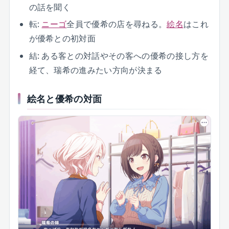
の話を聞く
転:
ニーゴ
全員で優希の店を尋ねる。
絵名
はこれ
が優希との初対面
結: ある客との対話やその客への優希の接し方を
経て、瑞希の進みたい方向が決まる
絵名と優希の対面