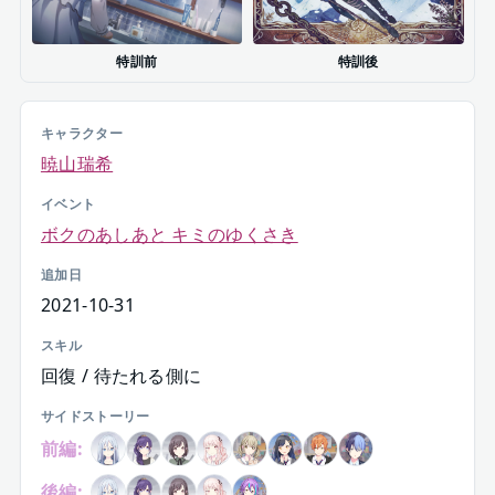
特訓前
特訓後
キャラクター
暁山瑞希
イベント
ボクのあしあと キミのゆくさき
追加日
2021-10-31
スキル
回復 / 待たれる側に
サイドストーリー
前編:
後編: