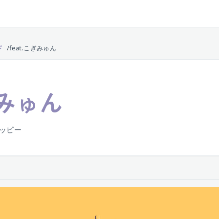
ド
feat.こぎみゅん
ぎみゅん
 ハッピー