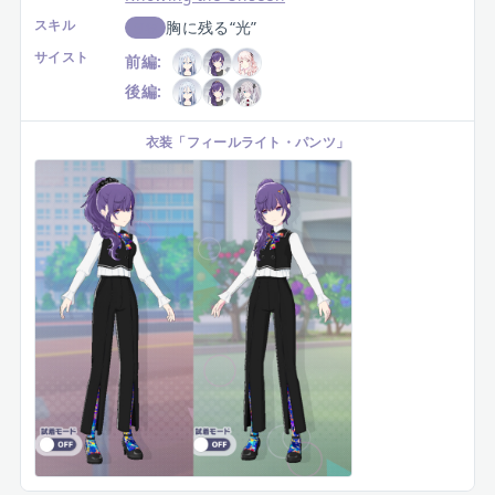
穏やかな身支度
特訓前
特訓後
キャラ
朝比奈まふゆ
レアリティ
星4
カテゴリ
恒常
タイプ
ピュア
イベント
Knowing the Unseen
スキル
胸に残る“光”
回復
サイスト
前編:
後編: