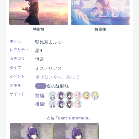
特訓前
特訓後
キャラ
朝比奈まふゆ
レアリティ
星4
カテゴリ
恒常
タイプ
ミステリアス
イベント
褪せない今を、彩って
スキル
夏の醍醐味
回復
サイスト
前編:
後編:
衣装
「
gentle moment
」