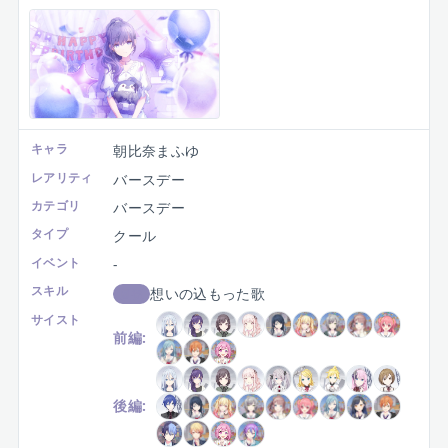
キャラ
朝比奈まふゆ
レアリティ
バースデー
カテゴリ
バースデー
タイプ
クール
イベント
-
スキル
想いの込もった歌
回復
サイスト
前編:
後編: