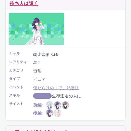
待ち人は遠く
キャラ
朝比奈まふゆ
レアリティ
星2
カテゴリ
恒常
タイプ
ピュア
イベント
傷だらけの手で、私達は
スキル
生存逃走の末に
スコアUP
サイスト
前編:
後編: