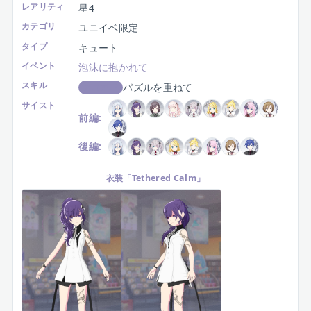
レアリティ
星4
カテゴリ
ユニイベ限定
タイプ
キュート
イベント
泡沫に抱かれて
スキル
パズルを重ねて
スコアUP
サイスト
前編:
後編:
衣装
「
Tethered Calm
」