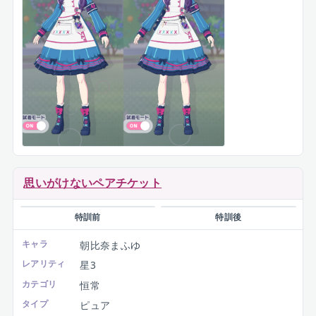
衣装
「
てりぶる★なーすさん
」
思いがけないペアチケット