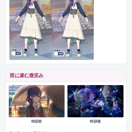
雨に滲む微笑み
特訓前
特訓後