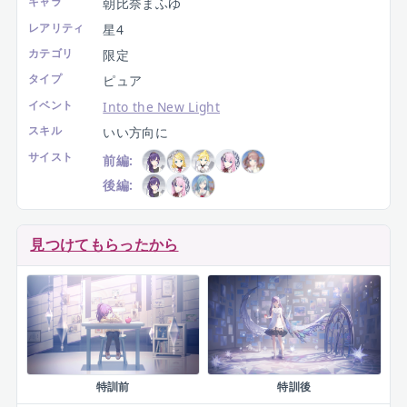
キャラ
朝比奈まふゆ
レアリティ
星4
カテゴリ
限定
タイプ
ピュア
イベント
Into the New Light
スキル
いい方向に
サイスト
前編:
後編:
見つけてもらったから
特訓前
特訓後