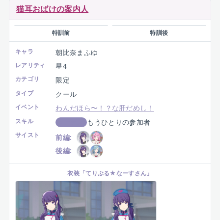
猫耳おばけの案内人
特訓前
特訓後
キャラ
朝比奈まふゆ
レアリティ
星4
カテゴリ
限定
タイプ
クール
イベント
わんだほら〜！？な肝だめし！
スキル
もうひとりの参加者
スコアUP
サイスト
前編:
後編: