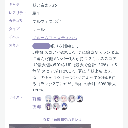
キャラ
朝比奈まふゆ
レアリティ
星4
カテゴリ
ブルフェス限定
タイプ
クール
イベント
ブルームフェスティバル
スキル
眠りを拒絶して
スコアUP
5秒間 スコアが80%UP、更に編成からランダム
に選んだ他メンバー1人が持つスキルのスコア
UP最大値の50%をUP（最大で合計130%） / 5
秒間 スコアが110%UP、更に「朝比奈 まふ
ゆ」のキャラクターランクによって50%UPす
る（ランク2毎に+1%、現在の合計160%/最大
160%）
サイスト
前編:
後編:
衣装
「
糸翅晴空のドレス
」