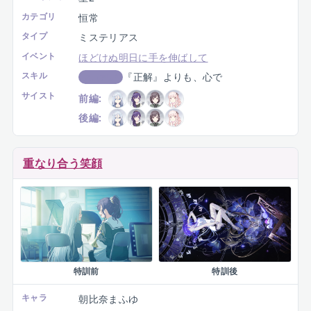
カテゴリ
恒常
タイプ
ミステリアス
イベント
ほどけぬ明日に手を伸ばして
スキル
『正解』よりも、心で
スコアUP
サイスト
前編:
後編:
重なり合う笑顔
特訓前
特訓後
キャラ
朝比奈まふゆ