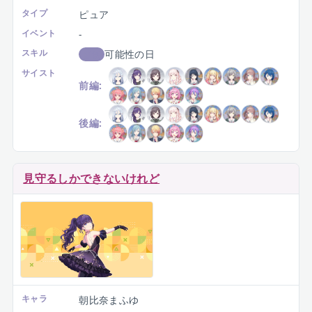
タイプ
ピュア
イベント
-
スキル
可能性の日
回復
サイスト
前編:
後編:
見守るしかできないけれど
キャラ
朝比奈まふゆ