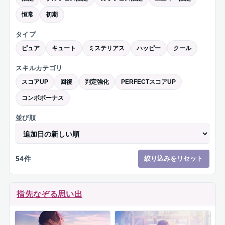
恒常
初期
タイプ
ピュア
キュート
ミステリアス
ハッピー
クール
スキルカテゴリ
スコアUP
回復
判定強化
PERFECTスコアUP
コンボボーナス
並び順
54
件
絞り込みをリセット
指先なぞる思い出