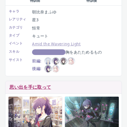
特訓前
特訓後
キャラ
朝比奈まふゆ
レアリティ
星3
カテゴリ
恒常
タイプ
キュート
イベント
Amid the Wavering Light
スキル
胸をあたためるもの
判定強化&スコアUP
サイスト
前編:
後編:
思い出を手に取って