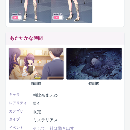
あたたかな時間
特訓前
特訓後
キャラ
朝比奈まふゆ
レアリティ
星4
カテゴリ
限定
タイプ
ミステリアス
イベント
そして、針は動き出す