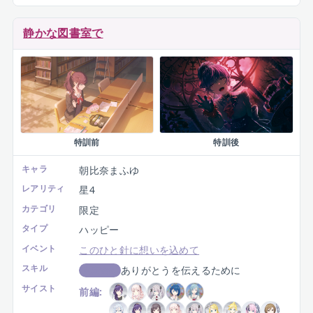
静かな図書室で
特訓前
特訓後
キャラ
朝比奈まふゆ
レアリティ
星4
カテゴリ
限定
タイプ
ハッピー
イベント
このひと針に想いを込めて
スキル
ありがとうを伝えるために
判定強化
サイスト
前編: