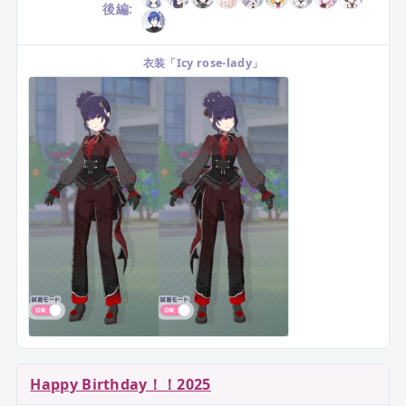
後編:
衣装
「
Icy rose-lady
」
Happy Birthday！！2025