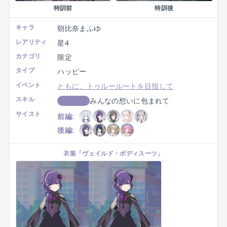
特訓前
特訓後
キャラ
朝比奈まふゆ
レアリティ
星4
カテゴリ
限定
タイプ
ハッピー
イベント
ともに、トゥルールートを目指して
スキル
みんなの想いに包まれて
スコアUP
サイスト
前編:
後編:
衣装
「
ヴェイルド・ボディスーツ
」