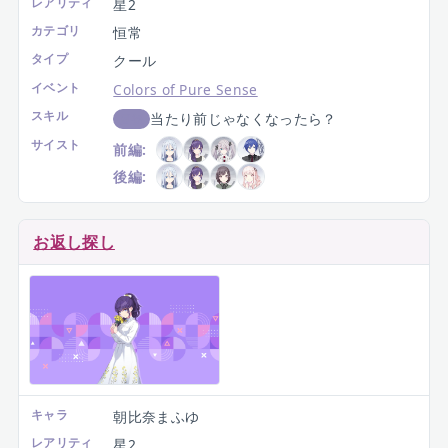
レアリティ
星2
カテゴリ
恒常
タイプ
クール
イベント
Colors of Pure Sense
スキル
当たり前じゃなくなったら？
回復
サイスト
前編:
後編:
お返し探し
キャラ
朝比奈まふゆ
レアリティ
星2