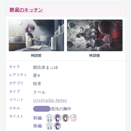
静寂のキッチン
特訓前
特訓後
キャラ
朝比奈まふゆ
レアリティ
星4
カテゴリ
恒常
タイプ
クール
イベント
Unreliable Notes
スキル
混沌の胸中
判定強化
サイスト
前編:
後編: