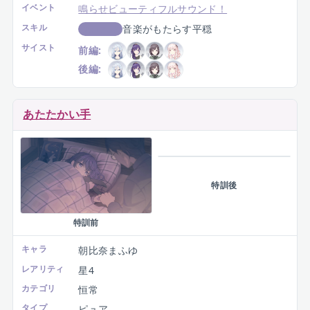
特訓前
特訓後
キャラ
朝比奈まふゆ
レアリティ
星3
カテゴリ
恒常
タイプ
ピュア
イベント
鳴らせビューティフルサウンド！
スキル
音楽がもたらす平穏
スコアUP
サイスト
前編:
後編:
あたたかい手