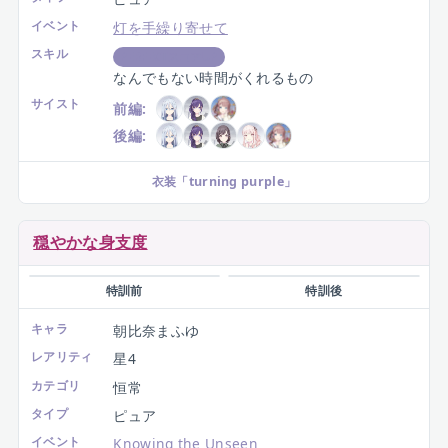
特訓前
特訓後
キャラ
朝比奈まふゆ
レアリティ
星4
カテゴリ
恒常
タイプ
ピュア
イベント
灯を手繰り寄せて
スキル
PERFECTスコアUP
なんでもない時間がくれるもの
サイスト
前編:
後編:
衣装
「
turning purple
」