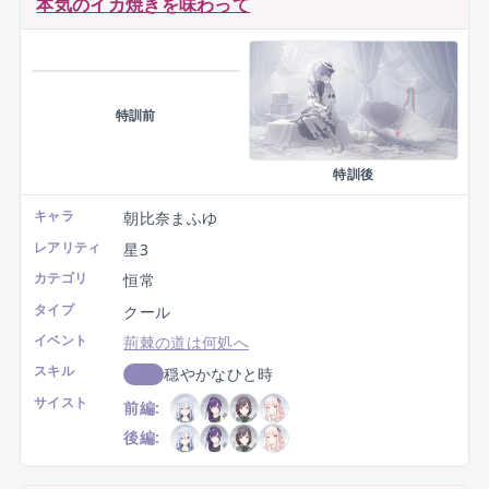
本気のイカ焼きを味わって
特訓前
特訓後
キャラ
朝比奈まふゆ
レアリティ
星3
カテゴリ
恒常
タイプ
クール
イベント
荊棘の道は何処へ
スキル
穏やかなひと時
回復
サイスト
前編:
後編: