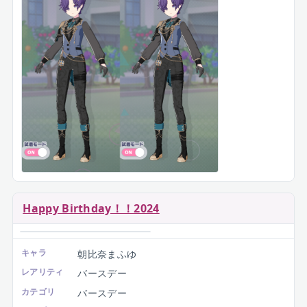
特訓前
特訓後
キャラ
朝比奈まふゆ
レアリティ
星4
カテゴリ
限定
タイプ
ハッピー
イベント
リラックスティータイム
スキル
儚くも、残る想い
スコアUP
サイスト
前編:
後編:
衣装
「
深淵に立つ騎士装束
」