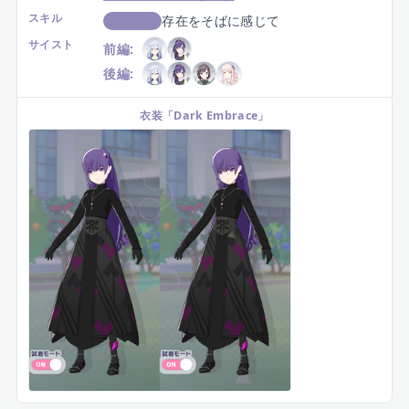
スキル
存在をそばに感じて
スコアUP
サイスト
前編:
後編:
衣装
「
Dark Embrace
」