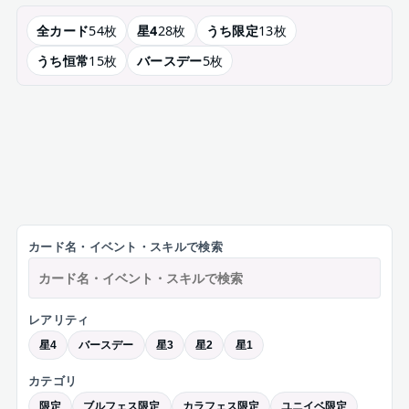
全カード
54
枚
星4
28
枚
うち限定
13
枚
うち恒常
15
枚
バースデー
5
枚
カード名・イベント・スキルで検索
レアリティ
星4
バースデー
星3
星2
星1
カテゴリ
限定
ブルフェス限定
カラフェス限定
ユニイベ限定