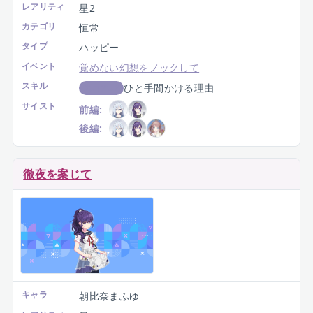
レアリティ
星2
カテゴリ
恒常
タイプ
ハッピー
イベント
覚めない幻想をノックして
スキル
ひと手間かける理由
スコアUP
サイスト
前編:
後編:
徹夜を案じて
キャラ
朝比奈まふゆ