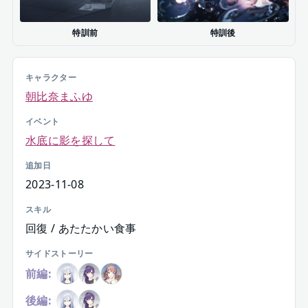
特訓前
特訓後
キャラクター
朝比奈まふゆ
イベント
水底に影を探して
追加日
2023-11-08
スキル
回復 / あたたかい食事
サイドストーリー
前編:
後編: