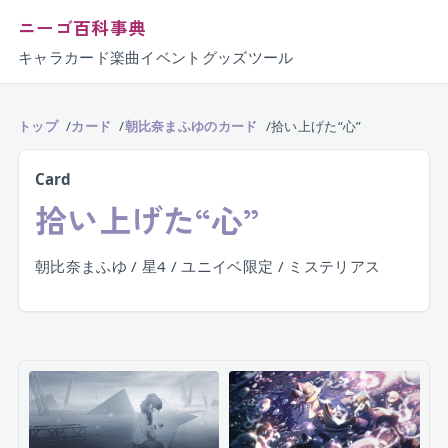
ニーゴ百科事典
キャラ
カード
楽曲
イベント
グッズ
ツール
トップ
カード
朝比奈まふゆのカード
拾い上げた“心”
Card
拾い上げた“心”
朝比奈まふゆ / 星4 / ユニイベ限定 / ミステリアス