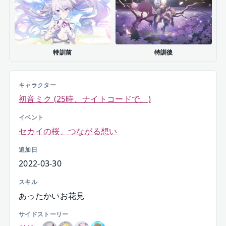
特訓前
特訓後
キャラクター
初音ミク (25時、ナイトコードで。)
イベント
セカイの桜、つながる想い
追加日
2022-03-30
スキル
あったかいお花見
サイドストーリー