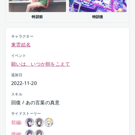
特訓前
特訓後
キャラクター
東雲絵名
イベント
願いは、いつか朝をこえて
追加日
2022-11-20
スキル
回復 / あの言葉の真意
サイドストーリー
前編:
後編: