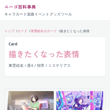
ニーゴ百科事典
キャラ
カード
楽曲
イベント
グッズ
ツール
トップ
カード
東雲絵名のカード
描きたくなった表情
Card
描きたくなった表情
東雲絵名 / 星4 / 恒常 / ミステリアス