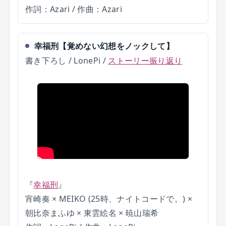
作詞：Azari / 作曲：Azari
幸福刑
【
覚めない幻想をノックして
】
書き下ろし / LonePi
/
ストーリー振り返り
『
幸福刑
』
宵崎奏 × MEIKO (25時、ナイトコードで。) ×
朝比奈まふゆ × 東雲絵名 × 暁山瑞希