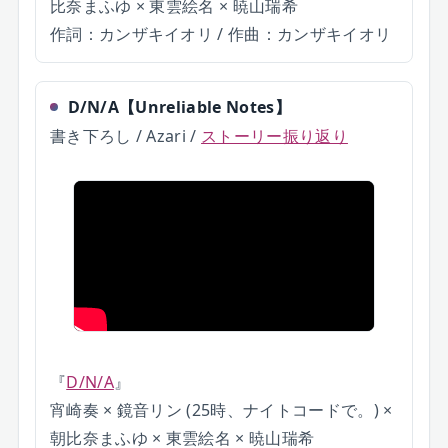
比奈まふゆ × 東雲絵名 × 暁山瑞希
作詞：カンザキイオリ / 作曲：カンザキイオリ
D/N/A
【
Unreliable Notes
】
書き下ろし / Azari
/
ストーリー振り返り
『
D/N/A
』
宵崎奏 × 鏡音リン (25時、ナイトコードで。) ×
朝比奈まふゆ × 東雲絵名 × 暁山瑞希