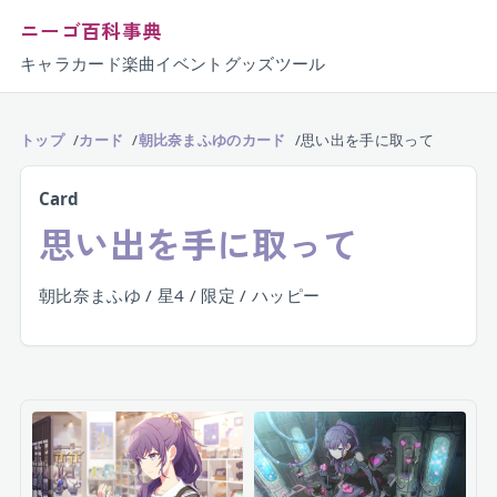
ニーゴ百科事典
キャラ
カード
楽曲
イベント
グッズ
ツール
トップ
カード
朝比奈まふゆのカード
思い出を手に取って
Card
思い出を手に取って
朝比奈まふゆ / 星4 / 限定 / ハッピー