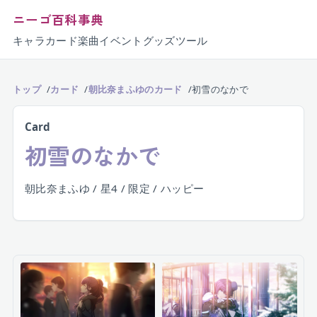
ニーゴ百科事典
キャラ
カード
楽曲
イベント
グッズ
ツール
トップ
カード
朝比奈まふゆのカード
初雪のなかで
Card
初雪のなかで
朝比奈まふゆ / 星4 / 限定 / ハッピー