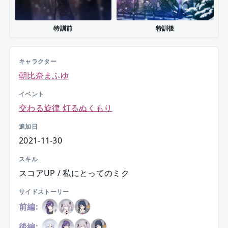
特訓前
特訓後
キャラクター
朝比奈まふゆ
イベント
交わる旋律 灯るぬくもり
追加日
2021-11-30
スキル
スコアUP / 私にとってのミク
サイドストーリー
前編:
後編: